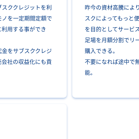
ブスククレジットを利
昨今の資材高騰によ
モノを一定期間定額で
スクによってもっと
に利用する事ができ
を目的としてサービ
足場を月額分割でリ
代金をサブスククレジ
購入できる。
売会社の収益化にも貢
不要になれば途中で
能。