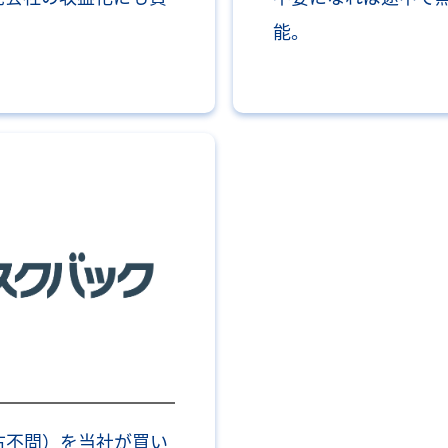
能。
古不問）を当社が買い